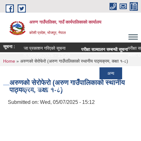
Skip to main content
अरुण गाउँपालिका, गाउँ कार्यपालिकाको कार्यालय
कोशी प्रदेश, भोजपुर, नेपाल
सूचना :
नतिजा प्रकाशन गरिएको सूचना
परीक्षा सञ
को सूचना
परीक्षा सञ्चालन सम्बन्धी सूचना
मिति:
08/06/2026 - 15:28
मिति:
08
You are here
Home
» अरुणको सेरोफेरो (अरुण गाउँपालिकाको स्थानीय पाठ्यक्रम, कक्षा १-८)
बन्धी सूचना
अन्य
26 - 11:30
अरुणको सेरोफेरो (अरुण गाउँपालिकाको स्थानीय
पाठ्यक्रम, कक्षा १-८)
का लागि दरखास्त आह्वान - श्री अरुणोदय मा वि चरम्बी
26 - 09:44
Submitted on:
Wed, 05/07/2025 - 15:12
्बन्धी सूचना ।
26 - 09:10
१० वर्षे शिक्षा क्षेत्र योजना (२०८२-२०९१)
26 - 14:23