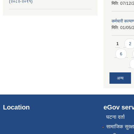
(२०८२-२०९१)
मिति:
07/12/
कर्मचारी कल्य
मिति:
01/05/
Pages
1
2
6
अन्य
Location
eGov serv
घटना दर्ता
सामाजिक सुरक्ष