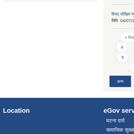
विपद् जोखिम न
मिति:
04/07/
Pages
« firs
4
9
अन्य
Location
eGov serv
घटना दर्ता
सामाजिक सुरक्ष