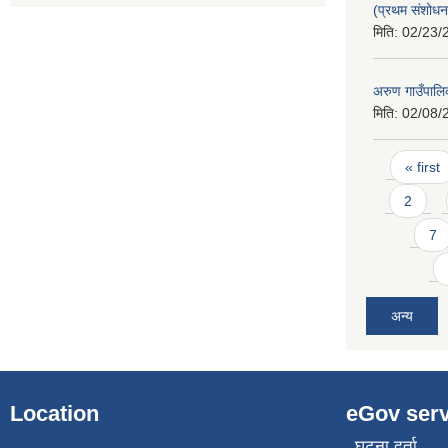
(प्रथम संशोध
मिति:
02/23/
अरुण गाउँपालि
मिति:
02/08/
Pages
« first
2
7
अन्य
Location
eGov serv
घटना दर्ता