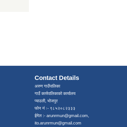
Contact Details
अरुण गाउँपालिका
गाउँ कार्यपालिकाको कार्यालय
प्याउली, भोजपुर
फोन नं ः- ९८५२०८२३३३
ईमेल :-
arunrmun@gmail.com
,
ito.arunrmun@gmail.com