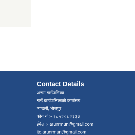
Contact Details
अरुण गाउँपालिका
गाउँ कार्यपालिकाको कार्यालय
प्याउली, भोजपुर
फोन नं ः- ९८५२०८२३३३
ईमेल :-
arunrmun@gmail.com
,
ito.arunrmun@gmail.com