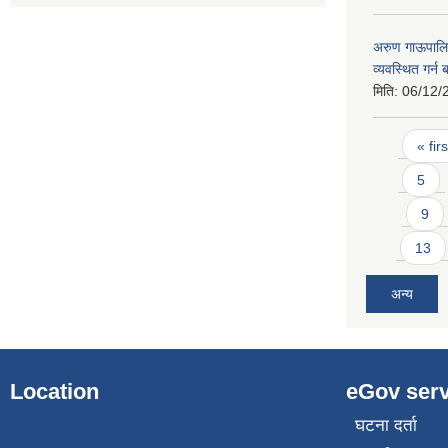
अरुण गाऊपालिक
व्यवस्थित गर्न
मिति:
06/12/
Pages
« firs
5
9
13
अन्य
Location
eGov serv
घटना दर्ता