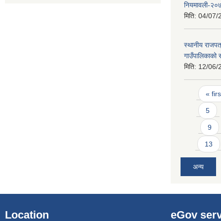
नियमावली-२०
मिति:
04/07/
स्थानीय राजपत
गाउँपालिकाको 
मिति:
12/06/
Pages
« firs
5
9
13
अन्य
Location
eGov serv