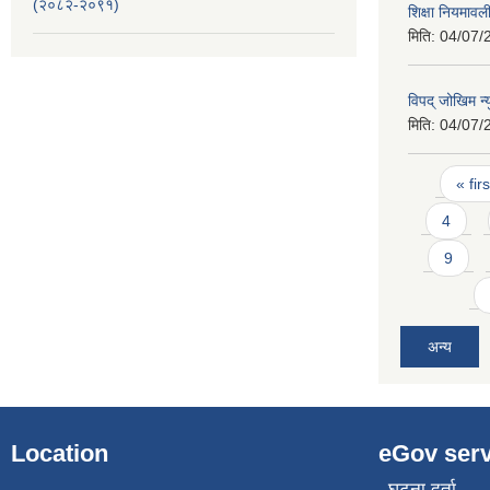
(२०८२-२०९१)
शिक्षा नियमाव
मिति:
04/07/
विपद् जोखिम न
मिति:
04/07/
Pages
« firs
4
9
अन्य
Location
eGov serv
घटना दर्ता