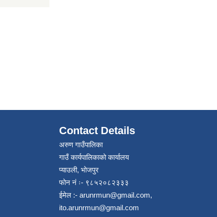
Contact Details
अरुण गाउँपालिका
गाउँ कार्यपालिकाको कार्यालय
प्याउली, भोजपुर
फोन नं ः- ९८५२०८२३३३
ईमेल :-
arunrmun@gmail.com
,
ito.arunrmun@gmail.com