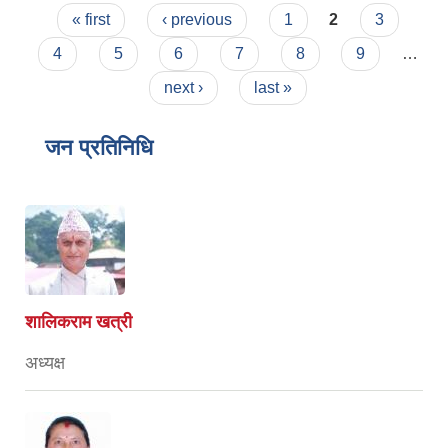
Pages
« first
‹ previous
1
2
3
4
5
6
7
8
9
…
next ›
last »
जन प्रतिनिधि
शालिकराम खत्री
अध्यक्ष