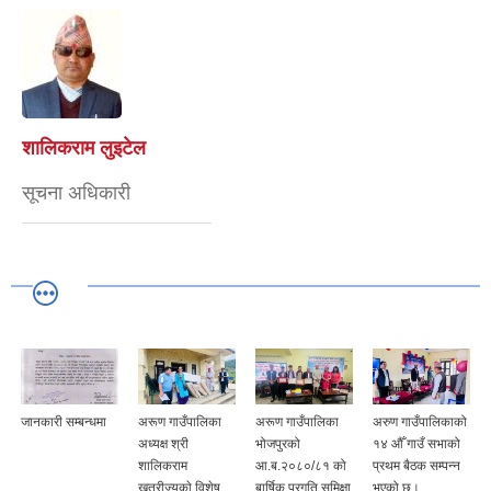
शालिकराम लुइटेल
सूचना अधिकारी
जानकारी सम्बन्धमा
अरूण गाउँपालिका
अरूण गाउँपालिका
अरुण गाउँपालिकाको
अध्यक्ष श्री
भोजपुरको
१४ औँ गाउँ सभाको
शालिकराम
आ.ब.२०८०/८१ को
प्रथम बैठक सम्पन्न
खत्रीज्यूकाे विशेष
बार्षिक प्रगति समिक्षा
भएको छ।