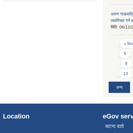
अरुण गाऊपालिक
व्यवस्थित गर्न
मिति:
06/12/
Pages
« firs
5
9
13
अन्य
Location
eGov serv
घटना दर्ता