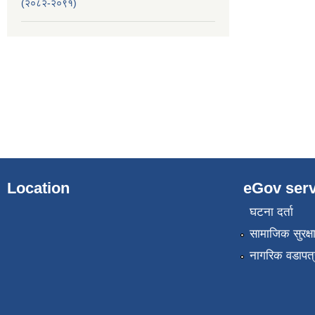
(२०८२-२०९१)
Location
eGov serv
घटना दर्ता
सामाजिक सुरक्ष
नागरिक वडापत्