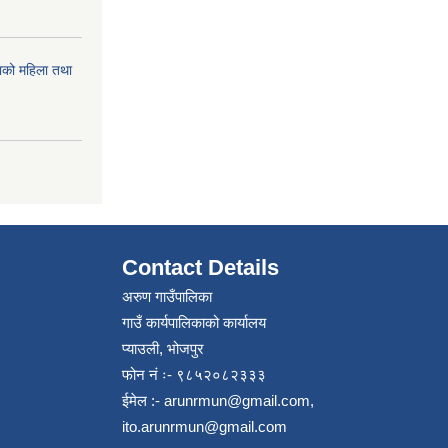
को महिला तथा
Contact Details
अरुण गाउँपालिका
गाउँ कार्यपालिकाको कार्यालय
प्याउली, भोजपुर
फोन नं ः- ९८५२०८२३३३
ईमेल :-
arunrmun@gmail.com
,
ito.arunrmun@gmail.com