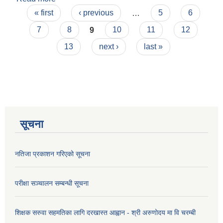
Pages
ढुंगा, गिटी, ग्राभेल र बालुवा संकलन तथा निकाशी सम्बन्धी
« first
‹ previous
…
5
6
बोलपत्रको सूचना तथा कागजातहरु
7
8
9
10
11
12
13
next ›
last »
सूचना
नतिजा प्रकाशन गरिएको सूचना
परीक्षा सञ्चालन सम्बन्धी सूचना
शिक्षक सरुवा सहमतिका लागि दरखास्त आह्वान - श्री अरुणोदय मा वि चरम्बी