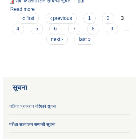
सेवा करारमा लिने सम्बन्धी सूचना ।.pdf
Read more
about सेवा करारमा लिने सम्बन्धी सूचना । प्रकाशित मितिः
Pages
२०८२।०७।१७
« first
‹ previous
1
2
3
4
5
6
7
8
9
…
next ›
last »
सूचना
नतिजा प्रकाशन गरिएको सूचना
परीक्षा सञ्चालन सम्बन्धी सूचना