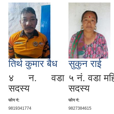
तिर्थ कुमार बैध
सुकुन राई
४ न. वडा
५ नं. वडा मह
सदस्य
सदस्य
फोन नं:
फोन नं:
9819341774
9827384615