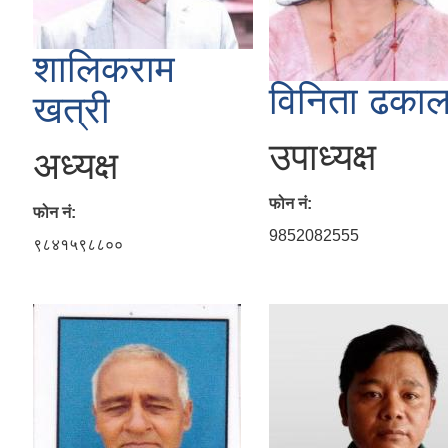
शालिकराम
विनिता ढका
खत्री
उपाध्यक्ष
अध्यक्ष
फोन नं:
फोन नं:
9852082555
९८४१५९८८००