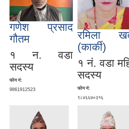
गणेश प्रसाद
रमिला खत
गौतम
(कार्की)
१ न. वडा
१ नं. वडा मह
सदस्य
सदस्य
फोन नं:
फोन नं:
9861912523
९८४६६७०३१६