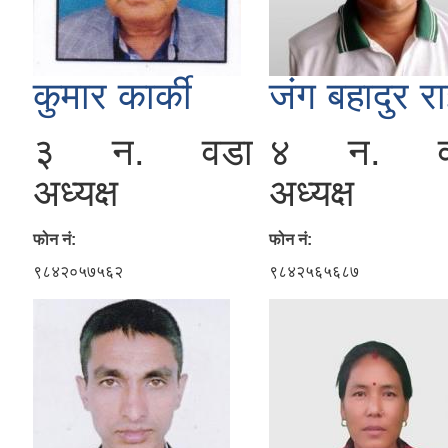
कुमार कार्की
जंग बहादुर र
३ न. वडा
४ न. व
अध्यक्ष
अध्यक्ष
फोन नं:
फोन नं:
९८४२०५७५६२
९८४२५६५६८७