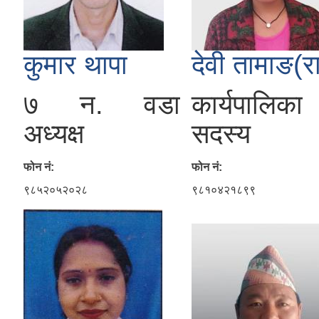
कुमार थापा
देवी तामाङ(र
७ न. वडा
कार्यपालिका
अध्यक्ष
सदस्य
फोन नं:
फोन नं:
९८५२०५२०२८
९८१०४२१८९९