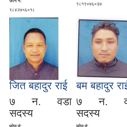
फोन नं:
९८१९०७६०३७
९८४२७५६०१८
जित बहादुर राई
बम बहादुर रा
७ न. वडा
७ न. व
सदस्य
सदस्य
फोन नं:
फोन नं: