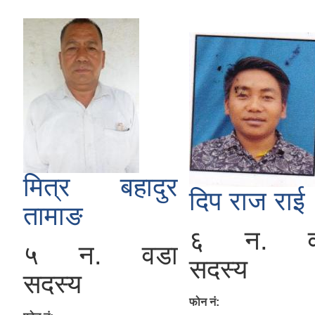
मित्र बहादुर
दिप राज राई
तामाङ
६ न. व
५ न. वडा
सदस्य
सदस्य
फोन नं: