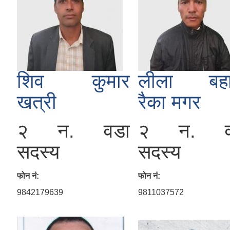
शिव कुमार
लीला बहा
खत्री
रैका मगर
२ न. वडा
२ न. व
सदस्य
सदस्य
फोन नं:
फोन नं:
9842179639
9811037572