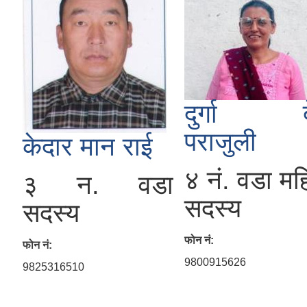
दुर्गा द
पराजुली
केदार मान राई
४ नं. वडा मह
३ न. वडा
सदस्य
सदस्य
फोन नं:
फोन नं:
9800915626
9825316510